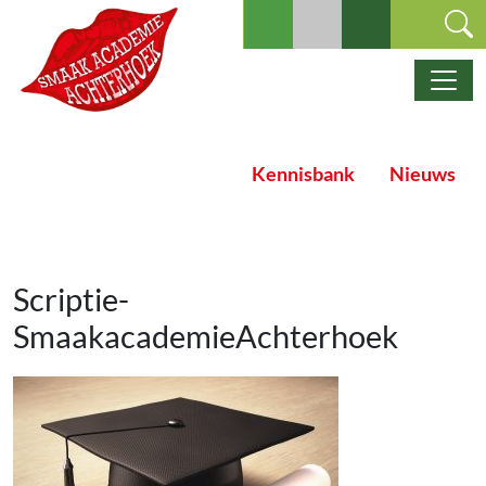
Ga naar de inhoud
Hoofdnavigatie
Kennisbank
Nieuws
Scriptie-
SmaakacademieAchterhoek