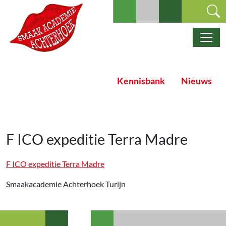
Ga naar de inhoud
Hoofdnavigatie
Kennisbank
Nieuws
F ICO expeditie Terra Madre
F ICO expeditie Terra Madre
Smaakacademie Achterhoek Turijn