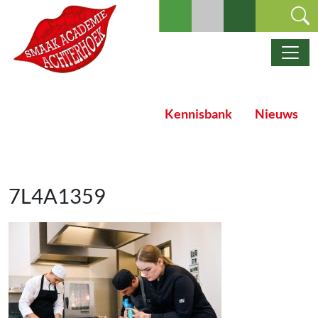
Ga naar de inhoud
Hoofdnavigatie
Kennisbank
Nieuws
7L4A1359