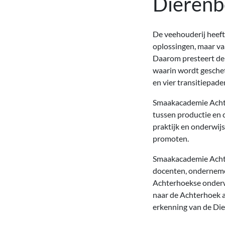
Dierenb
De veehouderij heeft 
oplossingen, maar va
Daarom presteert de
waarin wordt geschet
en vier transitiepad
Smaakacademie Achte
tussen productie en 
praktijk en onderwi
promoten.
Smaakacademie Achte
docenten, ondernemer
Achterhoekse onderwi
naar de Achterhoek a
erkenning van de Di