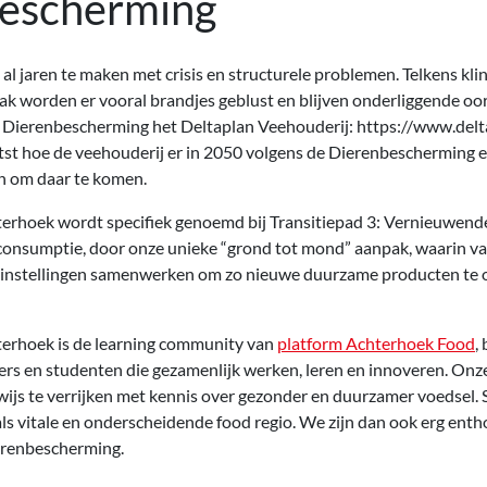
escherming
al jaren te maken met crisis en structurele problemen. Telkens kli
ak worden er vooral brandjes geblust en blijven onderliggende oo
 Dierenbescherming het Deltaplan Veehouderij: https://www.delta
st hoe de veehouderij er in 2050 volgens de Dierenbescherming e
en om daar te komen.
rhoek wordt specifiek genoemd bij Transitiepad 3: Vernieuwend
consumptie, door onze unieke “grond tot mond” aanpak, waarin v
jsinstellingen samenwerken om zo nieuwe duurzame producten te 
rhoek is de learning community van
platform Achterhoek Food
,
s en studenten die gezamenlijk werken, leren en innoveren. Onze
js te verrijken met kennis over gezonder en duurzamer voedsel.
ls vitale en onderscheidende food regio. We zijn dan ook erg enth
erenbescherming.