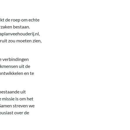
nkt de roep om echte
rzaken bestaan.
planveehouderij.nl,
ruit zou moeten zien,
e verbindingen
akmensen uit de
ontwikkelen en te
 bestaande uit
 missie is om het
 Samen streven we
ousiast over de