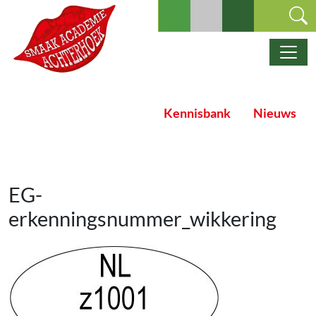
Ga naar de inhoud
Hoofdnavigatie
Kennisbank
Nieuws
EG-
erkenningsnummer_wikkering