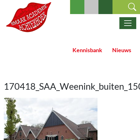
Ga naar de inhoud
Hoofdnavigatie
Kennisbank
Nieuws
170418_SAA_Weenink_buiten_15