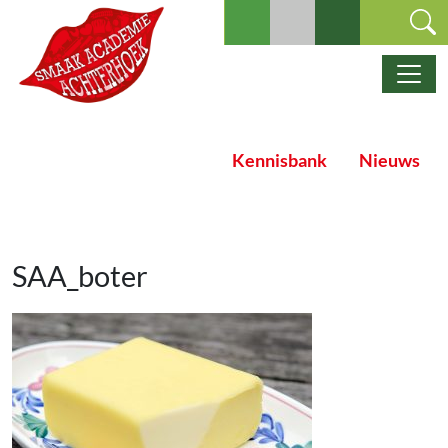
Ga naar de inhoud
Hoofdnavigatie
Kennisbank
Nieuws
SAA_boter