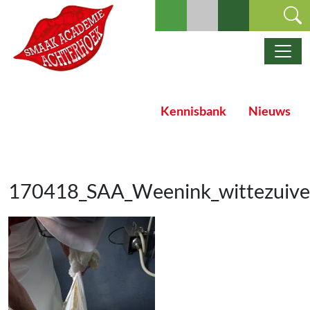
Ga naar de inhoud
Hoofdnavigatie
Kennisbank
Nieuws
170418_SAA_Weenink_wittezuive