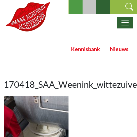
Ga naar de inhoud
Hoofdnavigatie
Kennisbank
Nieuws
170418_SAA_Weenink_wittezuive