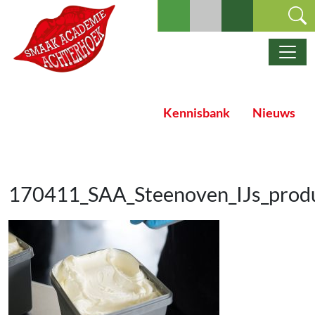
Ga naar de inhoud
Hoofdnavigatie
Kennisbank
Nieuws
170411_SAA_Steenoven_IJs_prod