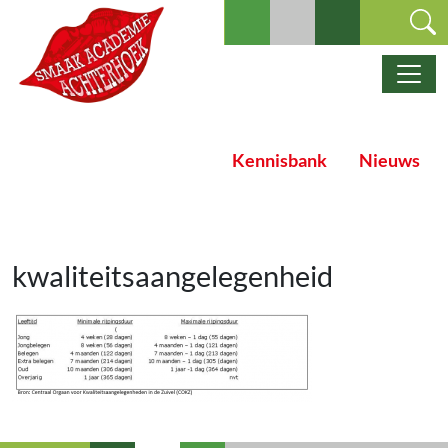
Ga naar de inhoud
Hoofdnavigatie
Kennisbank
Nieuws
kwaliteitsaangelegenheid