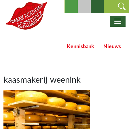
Ga naar de inhoud
Hoofdnavigatie
Kennisbank
Nieuws
kaasmakerij-weenink