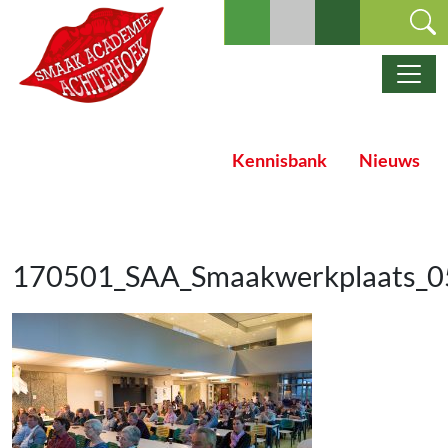
Ga naar de inhoud
Hoofdnavigatie
Kennisbank
Nieuws
170501_SAA_Smaakwerkplaats_0