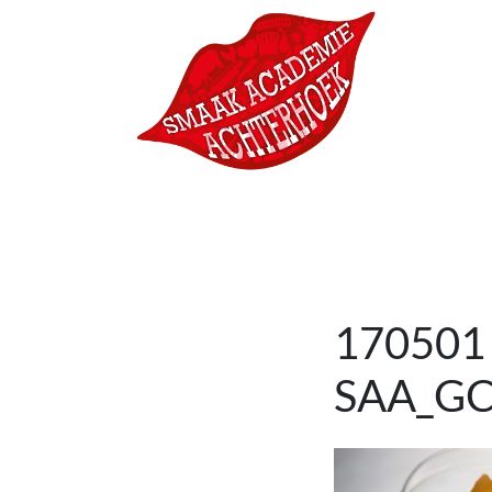
Ga naar de inhoud
Hoofdnavigatie
170501
SAA_GC_