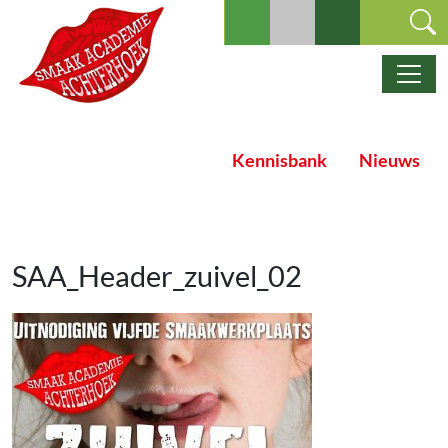
Ga naar de inhoud
Hoofdnavigatie
Kennisbank
Nieuws
SAA_Header_zuivel_02