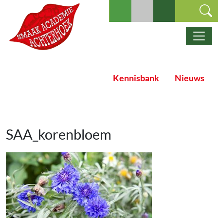
Ga naar de inhoud
Hoofdnavigatie
Kennisbank
Nieuws
SAA_korenbloem