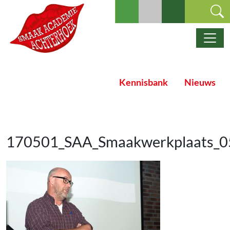
Ga naar de inhoud
Hoofdnavigatie
Kennisbank
Nieuws
170501_SAA_Smaakwerkplaats_0