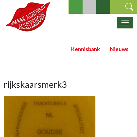
Ga naar de inhoud
Hoofdnavigatie
Kennisbank
Nieuws
rijkskaarsmerk3