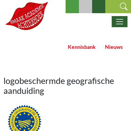
Ga naar de inhoud
Hoofdnavigatie
Kennisbank
Nieuws
logobeschermde geografische
aanduiding