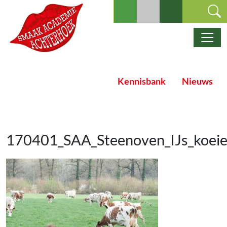
Ga naar de inhoud
Hoofdnavigatie
Kennisbank
Nieuws
170401_SAA_Steenoven_IJs_koei