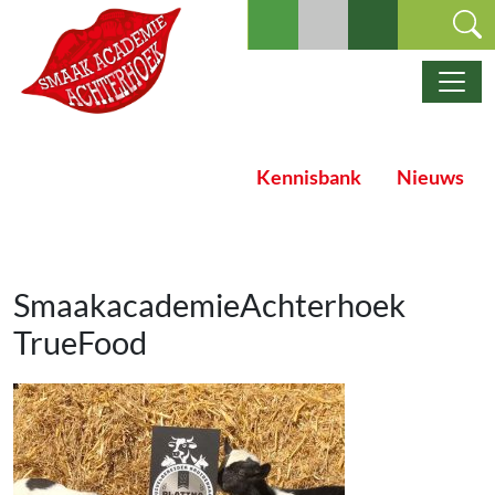
Ga naar de inhoud
Hoofdnavigatie
Kennisbank
Nieuws
SmaakacademieAchterhoek
TrueFood