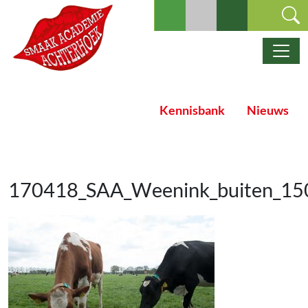
Ga naar de inhoud
Hoofdnavigatie
Kennisbank
Nieuws
170418_SAA_Weenink_buiten_15