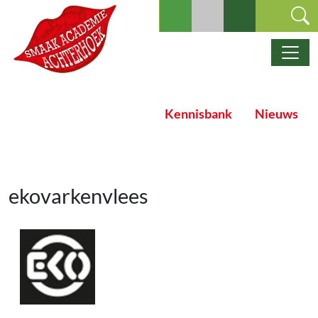
Ga naar de inhoud
Hoofdnavigatie
Kennisbank
Nieuws
ekovarkenvlees