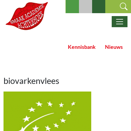
Ga naar de inhoud
Hoofdnavigatie
Kennisbank
Nieuws
biovarkenvlees