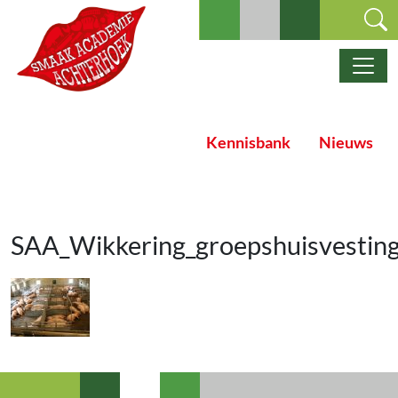
Ga naar de inhoud
Hoofdnavigatie
Kennisbank
Nieuws
SAA_Wikkering_groepshuisvestin