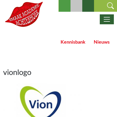
Ga naar de inhoud
Hoofdnavigatie
Kennisbank
Nieuws
vionlogo