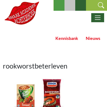
Ga naar de inhoud
Hoofdnavigatie
Kennisbank
Nieuws
rookworstbeterleven