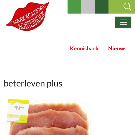
Ga naar de inhoud
Hoofdnavigatie
Kennisbank
Nieuws
beterleven plus