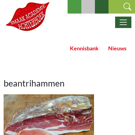
Ga naar de inhoud
Hoofdnavigatie
Kennisbank
Nieuws
beantrihammen