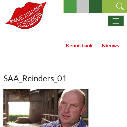
Ga naar de inhoud
Hoofdnavigatie
Kennisbank
Nieuws
SAA_Reinders_01