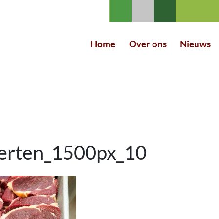
Home
Over ons
Nieuws
erten_1500px_10