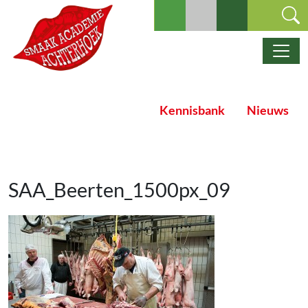
Ga naar de inhoud
Hoofdnavigatie
Kennisbank
Nieuws
SAA_Beerten_1500px_09