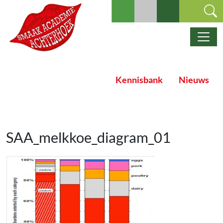
Ga naar de inhoud
Hoofdnavigatie
Kennisbank
Nieuws
SAA_melkkoe_diagram_01