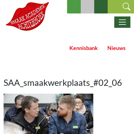
Ga naar de inhoud
Hoofdnavigatie
Kennisbank
Nieuws
SAA_smaakwerkplaats_#02_06