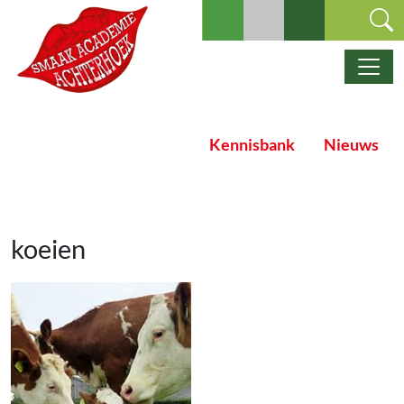
Ga naar de inhoud
Hoofdnavigatie
Kennisbank
Nieuws
koeien