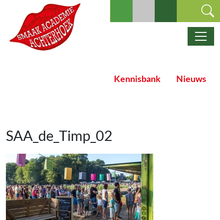
Ga naar de inhoud
Hoofdnavigatie
Kennisbank
Nieuws
SAA_de_Timp_02