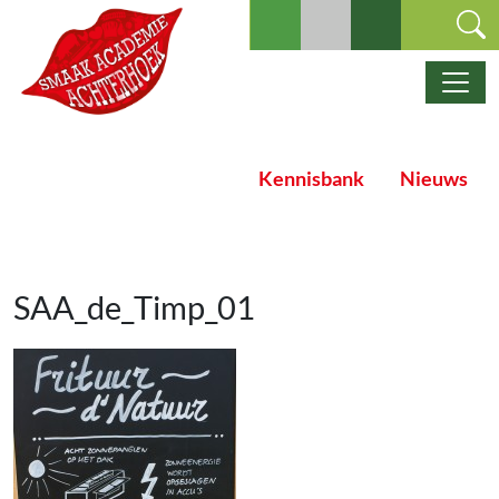
Ga naar de inhoud
Hoofdnavigatie
Kennisbank
Nieuws
SAA_de_Timp_01