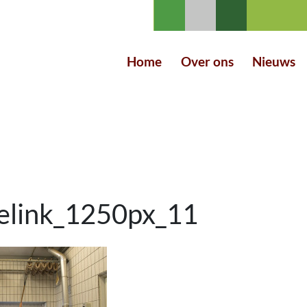
Home
Over ons
Nieuws
elink_1250px_11