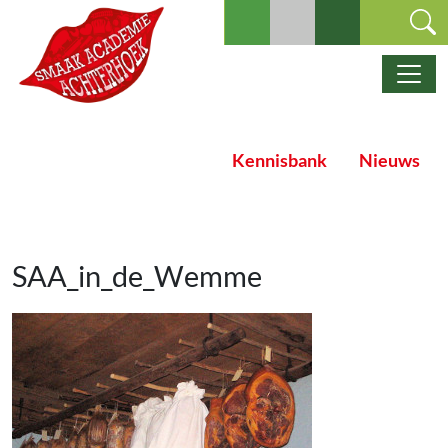
Ga naar de inhoud
Hoofdnavigatie
Kennisbank
Nieuws
SAA_in_de_Wemme