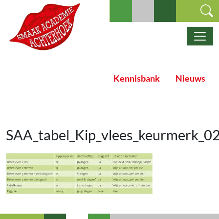
Ga naar de inhoud
Hoofdnavigatie
Kennisbank
Nieuws
SAA_tabel_Kip_vlees_keurmerk_0