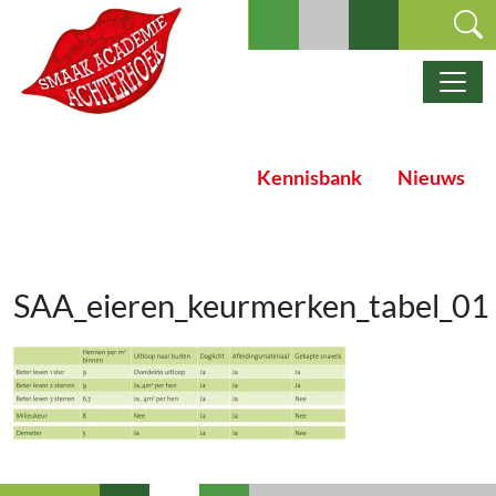
Ga naar de inhoud
Hoofdnavigatie
Kennisbank
Nieuws
SAA_eieren_keurmerken_tabel_01