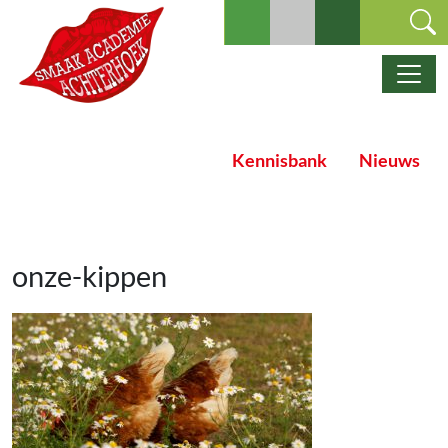
Ga naar de inhoud
Hoofdnavigatie
Kennisbank
Nieuws
onze-kippen