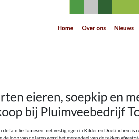
Home
Over ons
Nieuws
rten eieren, soepkip en m
 koop bij Pluimveebedrijf 
n de familie Tomesen met vestigingen in Kilder en Doetinchem is
In de loop van de jaren werd het merendeel van de takken afgestot