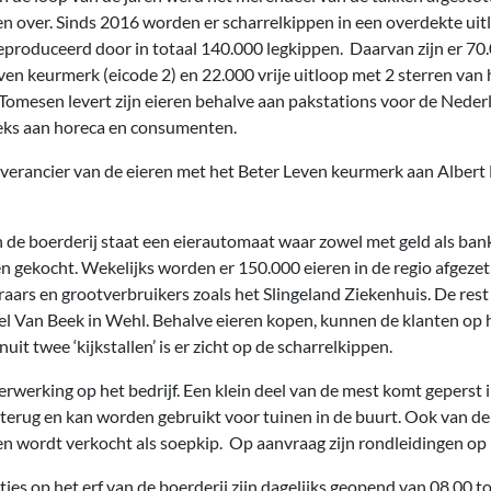
 over. Sinds 2016 worden er scharrelkippen in een overdekte ui
geproduceerd door in totaal 140.000 legkippen. Daarvan zijn er 70
ven keurmerk (eicode 2) en 22.000 vrije uitloop met 2 sterren van
 Tomesen levert zijn eieren behalve aan pakstations voor de Neder
eks aan horeca en consumenten.
everancier van de eieren met het Beter Leven keurmerk aan Albert 
n de boerderij staat een eierautomaat waar zowel met geld als ban
 gekocht. Wekelijks worden er 150.000 eieren in de regio afgeze
raars en grootverbruikers zoals het Slingeland Ziekenhuis. De rest
del Van Beek in Wehl. Behalve eieren kopen, kunnen de klanten op h
uit twee ‘kijkstallen’ is er zicht op de scharrelkippen.
erwerking op het bedrijf. Een klein deel van de mest komt geperst 
o terug en kan worden gebruikt voor tuinen in de buurt. Ook van d
n wordt verkocht als soepkip. Op aanvraag zijn rondleidingen op h
s op het erf van de boerderij zijn dagelijks geopend van 08.00 to