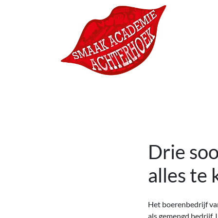
Ga naar de inhoud
Hoofdnavigatie
Drie soo
alles te
Het boerenbedrijf va
als gemengd bedrijf. 