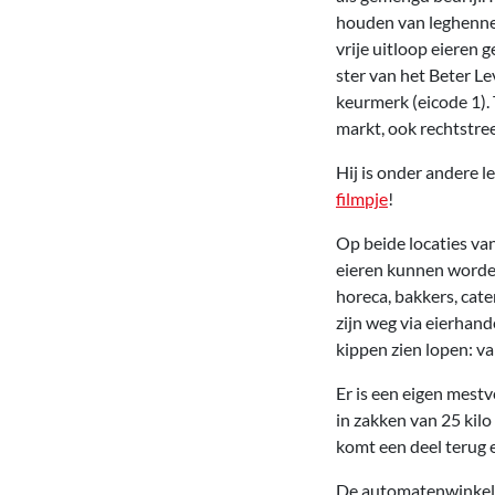
houden van leghennen
vrije uitloop eieren 
ster van het Beter Le
keurmerk (eicode 1).
markt, ook rechtstre
Hij is onder andere l
filmpje
!
Op beide locaties va
eieren kunnen worden
horeca, bakkers, cate
zijn weg via eierhan
kippen zien lopen: van
Er is een eigen mestv
in zakken van 25 kil
komt een deel terug e
De automatenwinkeltje