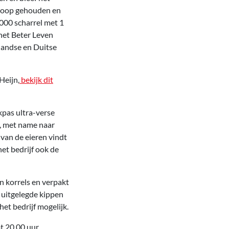
tloop gehouden en
.000 scharrel met 1
 het Beter Leven
landse en Duitse
Heijn,
bekijk dit
kpas ultra-verse
t, met name naar
 van de eieren vindt
et bedrijf ook de
in korrels en verpakt
e uitgelegde kippen
et bedrijf mogelijk.
t 20.00 uur.