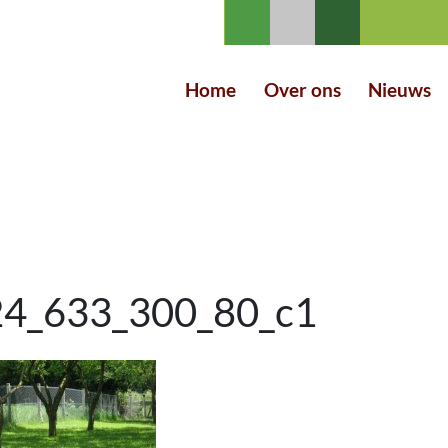
Home
Over ons
Nieuws
24_633_300_80_c1