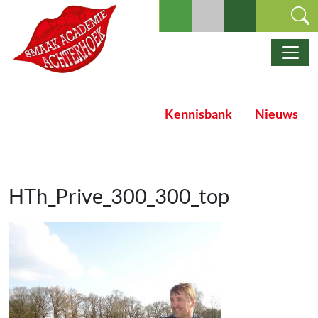
Ga naar de inhoud
Hoofdnavigatie
Kennisbank
Nieuws
HTh_Prive_300_300_top