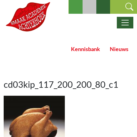
Ga naar de inhoud
Hoofdnavigatie
Kennisbank
Nieuws
cd03kip_117_200_200_80_c1