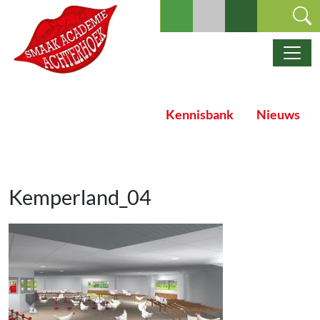
Ga naar de inhoud
Hoofdnavigatie
Kennisbank
Nieuws
Kemperland_04