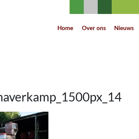
Home
Over ons
Nieuws
_haverkamp_1500px_14