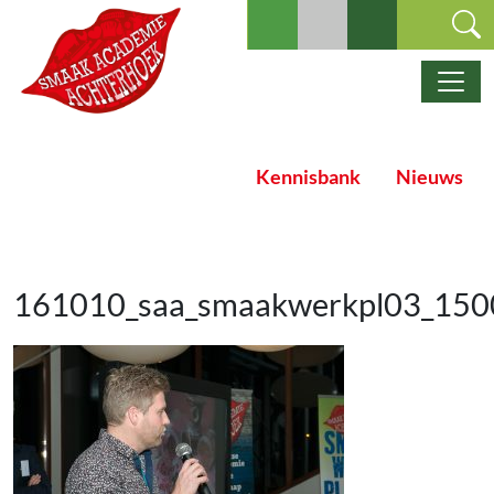
Ga naar de inhoud
Hoofdnavigatie
Kennisbank
Nieuws
161010_saa_smaakwerkpl03_150