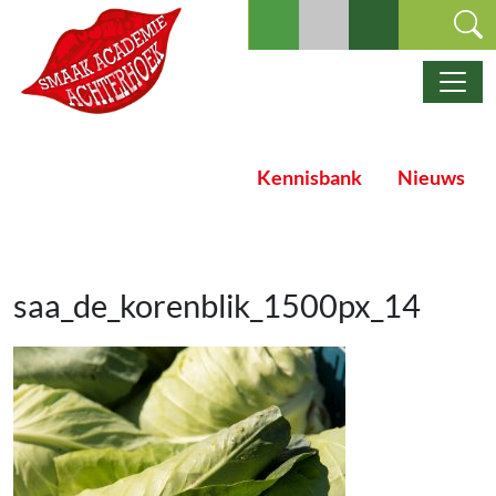
Ga naar de inhoud
Hoofdnavigatie
Kennisbank
Nieuws
saa_de_korenblik_1500px_14